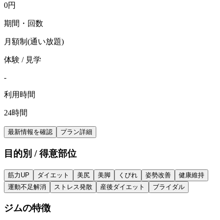
0
円
期間・回数
月額制(通い放題)
体験 / 見学
-
利用時間
24時間
最新情報を確認
プラン詳細
目的別 / 得意部位
筋力UP
ダイエット
美尻
美脚
くびれ
姿勢改善
健康維持
運動不足解消
ストレス発散
産後ダイエット
ブライダル
ジムの特徴