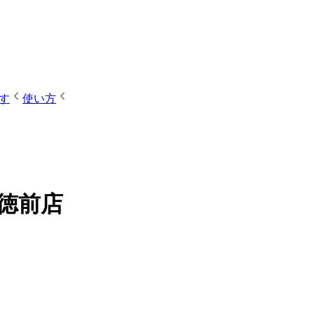
す
使い方
塚徳前店