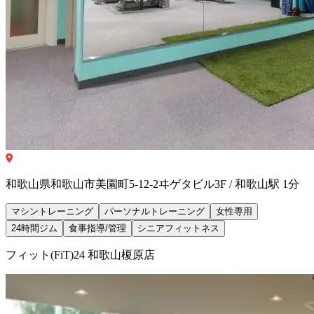
和歌山県和歌山市美園町5-12-2ヰゲタビル3F / 和歌山駅 1分
マシントレーニング
パーソナルトレーニング
女性専用
24時間ジム
食事指導/管理
シニアフィットネス
フィット(FiT)24 和歌山榎原店