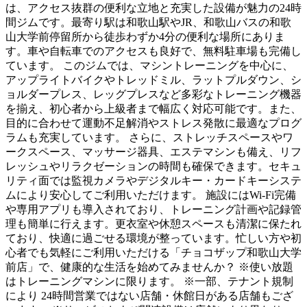
は、アクセス抜群の便利な立地と充実した設備が魅力の24時
間ジムです。最寄り駅は和歌山駅やJR、和歌山バスの和歌
山大学前停留所から徒歩わずか4分の便利な場所にありま
す。車や自転車でのアクセスも良好で、無料駐車場も完備し
ています。 このジムでは、マシントレーニングを中心に、
アップライトバイクやトレッドミル、ラットプルダウン、シ
ョルダープレス、レッグプレスなど多彩なトレーニング機器
を揃え、初心者から上級者まで幅広く対応可能です。また、
目的に合わせて運動不足解消やストレス発散に最適なプログ
ラムも充実しています。 さらに、ストレッチスペースやワ
ークスペース、マッサージ器具、エステマシンも備え、リフ
レッシュやリラクゼーションの時間も確保できます。セキュ
リティ面では監視カメラやデジタルキー・カードキーシステ
ムにより安心してご利用いただけます。 施設にはWi-Fi完備
や専用アプリも導入されており、トレーニング計画や記録管
理も簡単に行えます。更衣室や休憩スペースも清潔に保たれ
ており、快適に過ごせる環境が整っています。忙しい方や初
心者でも気軽にご利用いただける「チョコザップ和歌山大学
前店」で、健康的な生活を始めてみませんか？ ※使い放題
はトレーニングマシンに限ります。 ※一部、テナント規制
により 24時間営業ではない店舗・休館日がある店舗もござ