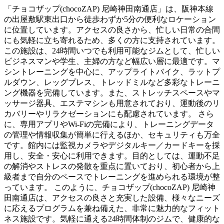
「チョコザップ(chocoZAP) 尼崎神田南通店」は、阪神本線
の出屋敷駅東出口から徒歩わずか5分の便利なロケーション
に位置しています。アクセスの良さから、忙しい日常の合間
にも気軽に立ち寄れるため、多くの方に支持されています。
この施設は、24時間いつでも利用可能なジムとして、忙しい
ビジネスマンや学生、主婦の方など幅広い層に最適です。マ
シントレーニングを中心に、アップライトバイク、ラットプ
ルダウン、レッグプレス、トレッドミルなど多彩なトレーニ
ング機器を完備しています。また、ストレッチスペースやマ
ッサージ器具、エステマシンも用意されており、運動後のリ
カバリーやリラクゼーションにも配慮されています。 さら
に、専用アプリやWi-Fiの完備により、トレーニングデータ
の管理や情報収集が簡単に行えるほか、セキュリティも万全
です。館内には監視カメラやデジタルキー／カードキーを採
用し、安全・安心に利用できます。目的としては、運動不足
の解消やストレスの発散を重点に置いており、初心者から上
級者まで自分のペースでトレーニングを進められる環境が整
っています。 このように、チョコザップ(chocoZAP) 尼崎神
田南通店は、アクセスの良さと充実した設備、様々なニーズ
に応えるプログラムを兼ね備えた、非常に魅力的なフィット
ネス施設です。気軽に通える24時間体制のジムで、健康的な