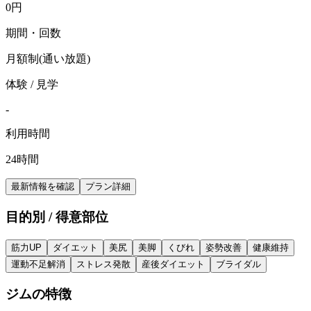
0
円
期間・回数
月額制(通い放題)
体験 / 見学
-
利用時間
24時間
最新情報を確認
プラン詳細
目的別 / 得意部位
筋力UP
ダイエット
美尻
美脚
くびれ
姿勢改善
健康維持
運動不足解消
ストレス発散
産後ダイエット
ブライダル
ジムの特徴