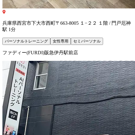
兵庫県西宮市下大市西町〒663-8005 １−２２ １階 / 門戸厄神
駅 1分
パーソナルトレーニング
女性専用
セミパーソナル
ファディー(FURDI)阪急伊丹駅前店