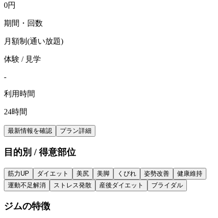
0
円
期間・回数
月額制(通い放題)
体験 / 見学
-
利用時間
24時間
最新情報を確認
プラン詳細
目的別 / 得意部位
筋力UP
ダイエット
美尻
美脚
くびれ
姿勢改善
健康維持
運動不足解消
ストレス発散
産後ダイエット
ブライダル
ジムの特徴