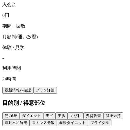
入会金
0
円
期間・回数
月額制(通い放題)
体験 / 見学
-
利用時間
24時間
最新情報を確認
プラン詳細
目的別 / 得意部位
筋力UP
ダイエット
美尻
美脚
くびれ
姿勢改善
健康維持
運動不足解消
ストレス発散
産後ダイエット
ブライダル