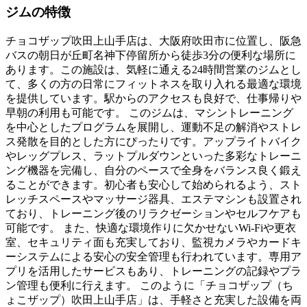
ジムの特徴
チョコザップ吹田上山手店は、大阪府吹田市に位置し、阪急
バスの朝日が丘町名神下停留所から徒歩3分の便利な場所に
あります。この施設は、気軽に通える24時間営業のジムとし
て、多くの方の日常にフィットネスを取り入れる最適な環境
を提供しています。駅からのアクセスも良好で、仕事帰りや
早朝の利用も可能です。 このジムは、マシントレーニング
を中心としたプログラムを展開し、運動不足の解消やストレ
ス発散を目的とした方にぴったりです。アップライトバイク
やレッグプレス、ラットプルダウンといった多彩なトレーニ
ング機器を完備し、自分のペースで全身をバランス良く鍛え
ることができます。初心者も安心して始められるよう、スト
レッチスペースやマッサージ器具、エステマシンも設置され
ており、トレーニング後のリラクゼーションやセルフケアも
可能です。 また、快適な環境作りに欠かせないWi-Fiや更衣
室、セキュリティ面も充実しており、監視カメラやカードキ
ーシステムによる安心の安全管理も行われています。専用ア
プリを活用したサービスもあり、トレーニングの記録やプラ
ン管理も便利に行えます。 このように「チョコザップ（ち
ょこザップ）吹田上山手店」は、手軽さと充実した設備を両