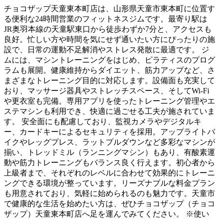
チョコザップ天童東本町店は、山形県天童市東本町に位置す
る便利な24時間営業のフィットネスジムです。最寄り駅は
JR奥羽本線の天童駅東口から徒歩わずか7分と、アクセスも
良好。忙しい方や時間を気にせず通いたい方にぴったりの施
設で、日常の運動不足解消やストレス発散に最適です。 ジ
ムには、マシントレーニングをはじめ、ピラティスのプログ
ラムも展開。健康維持からダイエット、筋力アップなど、さ
まざまなトレーニング目的に対応します。設備面も充実して
おり、マッサージ器具やストレッチスペース、そしてWi-Fi
や更衣室も完備。専用アプリを使ったトレーニング管理やエ
ステマシンも利用でき、快適に過ごせる工夫が施されていま
す。 安全面にも配慮しており、監視カメラやデジタルキ
ー、カードキーによるセキュリティを採用。アップライトバ
イクやレッグプレス、ラットプルダウンなど多彩なマシンが
揃い、トレッドミル（ランニングマシン）もあり、有酸素運
動や筋力トレーニングもバランス良く行えます。初心者から
上級者まで、それぞれのレベルに合わせて効果的にトレーニ
ングできる環境が整っています。リーズナブルな料金プラン
も用意されており、気軽に始められるのも魅力です。天童市
で健康的な生活を始めたい方は、ぜひチョコザップ（チョコ
ザップ）天童東本町店へ足を運んでみてください。 ※使い