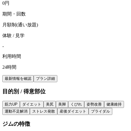
0
円
期間・回数
月額制(通い放題)
体験 / 見学
-
利用時間
24時間
最新情報を確認
プラン詳細
目的別 / 得意部位
筋力UP
ダイエット
美尻
美脚
くびれ
姿勢改善
健康維持
運動不足解消
ストレス発散
産後ダイエット
ブライダル
ジムの特徴