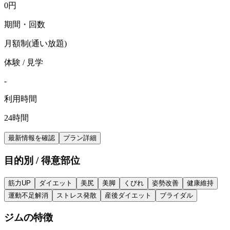
0
円
期間・回数
月額制(通い放題)
体験 / 見学
-
利用時間
24時間
最新情報を確認
プラン詳細
目的別 / 得意部位
筋力UP
ダイエット
美尻
美脚
くびれ
姿勢改善
健康維持
運動不足解消
ストレス発散
産後ダイエット
ブライダル
ジムの特徴