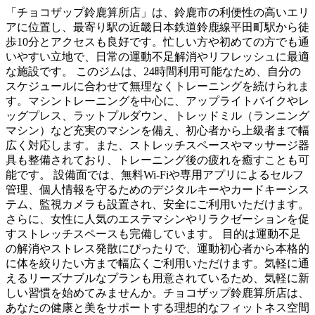
「チョコザップ鈴鹿算所店」は、鈴鹿市の利便性の高いエリ
アに位置し、最寄り駅の近畿日本鉄道鈴鹿線平田町駅から徒
歩10分とアクセスも良好です。忙しい方や初めての方でも通
いやすい立地で、日常の運動不足解消やリフレッシュに最適
な施設です。 このジムは、24時間利用可能なため、自分の
スケジュールに合わせて無理なくトレーニングを続けられま
す。マシントレーニングを中心に、アップライトバイクやレ
ッグプレス、ラットプルダウン、トレッドミル（ランニング
マシン）など充実のマシンを備え、初心者から上級者まで幅
広く対応します。また、ストレッチスペースやマッサージ器
具も整備されており、トレーニング後の疲れを癒すことも可
能です。 設備面では、無料Wi-Fiや専用アプリによるセルフ
管理、個人情報を守るためのデジタルキーやカードキーシス
テム、監視カメラも設置され、安全にご利用いただけます。
さらに、女性に人気のエステマシンやリラクゼーションを促
すストレッチスペースも完備しています。 目的は運動不足
の解消やストレス発散にぴったりで、運動初心者から本格的
に体を絞りたい方まで幅広くご利用いただけます。気軽に通
えるリーズナブルなプランも用意されているため、気軽に新
しい習慣を始めてみませんか。チョコザップ鈴鹿算所店は、
あなたの健康と美をサポートする理想的なフィットネス空間