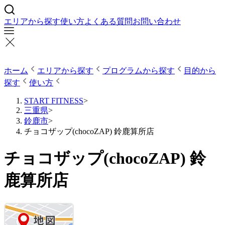
エリアから探す
使い方
よくある質問
お問い合わせ
ホーム
エリアから探す
プログラムから探す
目的から
探す
使い方
START FITNESS
>
三重県
>
鈴鹿市
>
チョコザップ(chocoZAP) 鈴鹿算所店
チョコザップ(chocoZAP) 鈴
鹿算所店