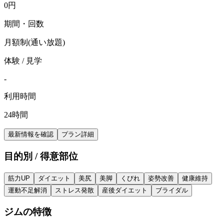
0
円
期間・回数
月額制(通い放題)
体験 / 見学
-
利用時間
24時間
最新情報を確認
プラン詳細
目的別 / 得意部位
筋力UP
ダイエット
美尻
美脚
くびれ
姿勢改善
健康維持
運動不足解消
ストレス発散
産後ダイエット
ブライダル
ジムの特徴