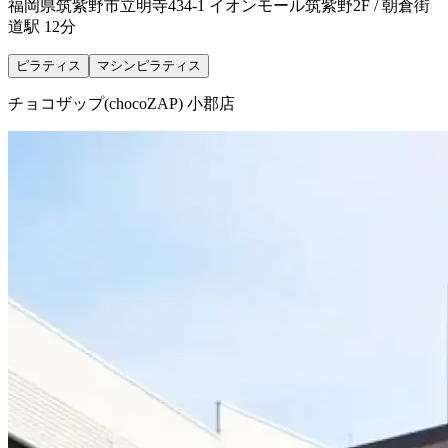
福岡県筑紫野市立明寺434-1 イオンモール筑紫野2F / 朝倉街
道駅 12分
ピラティス
マシンピラティス
チョコザップ(chocoZAP) 小郡店