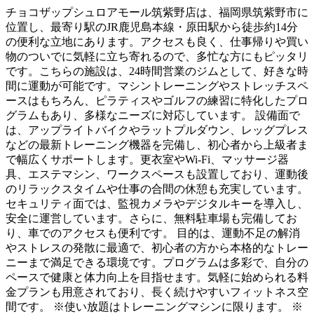
チョコザップシュロアモール筑紫野店は、福岡県筑紫野市に
位置し、最寄り駅のJR鹿児島本線・原田駅から徒歩約14分
の便利な立地にあります。アクセスも良く、仕事帰りや買い
物のついでに気軽に立ち寄れるので、多忙な方にもピッタリ
です。こちらの施設は、24時間営業のジムとして、好きな時
間に運動が可能です。マシントレーニングやストレッチスペ
ースはもちろん、ピラティスやゴルフの練習に特化したプロ
グラムもあり、多様なニーズに対応しています。 設備面で
は、アップライトバイクやラットプルダウン、レッグプレス
などの最新トレーニング機器を完備し、初心者から上級者ま
で幅広くサポートします。更衣室やWi-Fi、マッサージ器
具、エステマシン、ワークスペースも設置しており、運動後
のリラックスタイムや仕事の合間の休憩も充実しています。
セキュリティ面では、監視カメラやデジタルキーを導入し、
安全に運営しています。さらに、無料駐車場も完備してお
り、車でのアクセスも便利です。 目的は、運動不足の解消
やストレスの発散に最適で、初心者の方から本格的なトレー
ニーまで満足できる環境です。プログラムは多彩で、自分の
ペースで健康と体力向上を目指せます。気軽に始められる料
金プランも用意されており、長く続けやすいフィットネス空
間です。 ※使い放題はトレーニングマシンに限ります。 ※