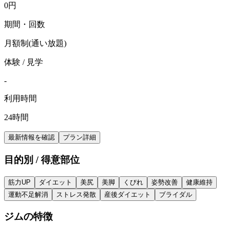
0
円
期間・回数
月額制(通い放題)
体験 / 見学
-
利用時間
24時間
最新情報を確認
プラン詳細
目的別 / 得意部位
筋力UP
ダイエット
美尻
美脚
くびれ
姿勢改善
健康維持
運動不足解消
ストレス発散
産後ダイエット
ブライダル
ジムの特徴