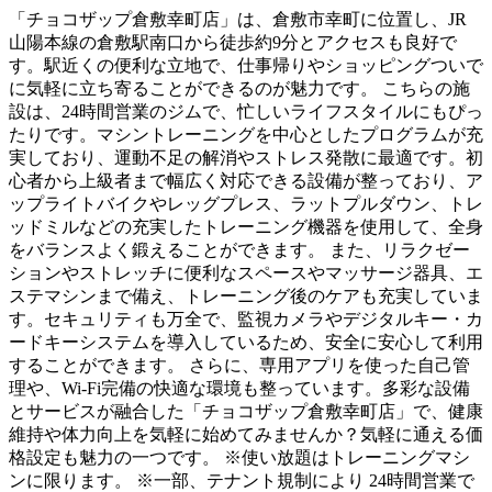
「チョコザップ倉敷幸町店」は、倉敷市幸町に位置し、JR
山陽本線の倉敷駅南口から徒歩約9分とアクセスも良好で
す。駅近くの便利な立地で、仕事帰りやショッピングついで
に気軽に立ち寄ることができるのが魅力です。 こちらの施
設は、24時間営業のジムで、忙しいライフスタイルにもぴっ
たりです。マシントレーニングを中心としたプログラムが充
実しており、運動不足の解消やストレス発散に最適です。初
心者から上級者まで幅広く対応できる設備が整っており、ア
ップライトバイクやレッグプレス、ラットプルダウン、トレ
ッドミルなどの充実したトレーニング機器を使用して、全身
をバランスよく鍛えることができます。 また、リラクゼー
ションやストレッチに便利なスペースやマッサージ器具、エ
ステマシンまで備え、トレーニング後のケアも充実していま
す。セキュリティも万全で、監視カメラやデジタルキー・カ
ードキーシステムを導入しているため、安全に安心して利用
することができます。 さらに、専用アプリを使った自己管
理や、Wi-Fi完備の快適な環境も整っています。多彩な設備
とサービスが融合した「チョコザップ倉敷幸町店」で、健康
維持や体力向上を気軽に始めてみませんか？気軽に通える価
格設定も魅力の一つです。 ※使い放題はトレーニングマシ
ンに限ります。 ※一部、テナント規制により 24時間営業で