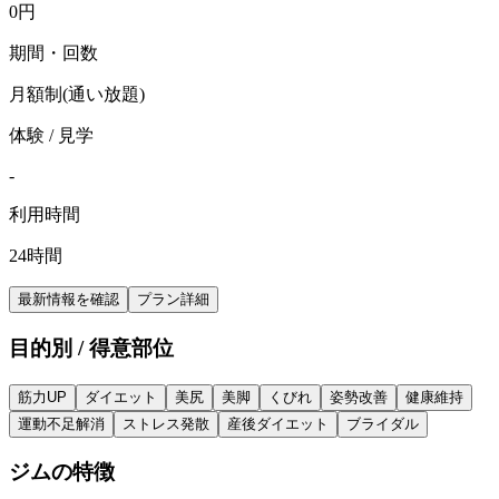
0
円
期間・回数
月額制(通い放題)
体験 / 見学
-
利用時間
24時間
最新情報を確認
プラン詳細
目的別 / 得意部位
筋力UP
ダイエット
美尻
美脚
くびれ
姿勢改善
健康維持
運動不足解消
ストレス発散
産後ダイエット
ブライダル
ジムの特徴