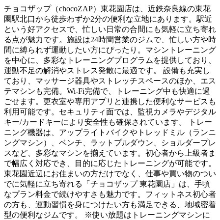
チョコザップ（chocoZAP）東花園店は、近鉄奈良線の東花
園駅北口から徒歩わずか2分の便利な立地にあります。駅近
という好アクセスで、忙しい日常の合間にも気軽に立ち寄れ
る点が魅力です。施設は24時間営業のジムで、忙しい方や時
間に縛られず運動したい方にぴったり。マシントレーニング
を中心に、多彩なトレーニングプログラムを提供しており、
運動不足の解消やストレス発散に最適です。 設備も充実し
ており、マッサージ器具やストレッチスペースのほか、エス
テマシンも完備。Wi-Fi完備で、トレーニング中も快適に過
ごせます。更衣室や専用アプリと連携した便利なサービスも
利用可能です。セキュリティ面では、監視カメラやデジタル
キー/カードキーにより安全性も確保されています。 トレー
ニング機器は、アップライトバイクやトレッドミル（ランニ
ングマシン）、ベンチ、ラットプルダウン、ショルダープレ
スなど、多彩なマシンを揃えています。初心者から上級者ま
で幅広く対応でき、目的に応じたトレーニングが可能です。
東花園近辺にお住まいの方だけでなく、仕事や買い物のつい
でに気軽に立ち寄れる「チョコザップ 東花園店」は、手頃
なプラン料金で続けやすさも魅力です。フィットネス初心者
の方も、運動習慣を身につけたい方も満足できる、地域密着
型の便利なジムです。 ※使い放題はトレーニングマシンに