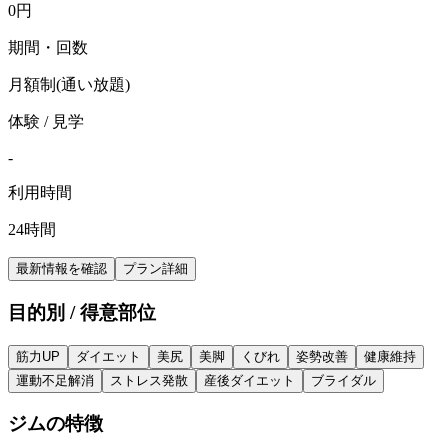
0
円
期間・回数
月額制(通い放題)
体験 / 見学
-
利用時間
24時間
最新情報を確認
プラン詳細
目的別 / 得意部位
筋力UP
ダイエット
美尻
美脚
くびれ
姿勢改善
健康維持
運動不足解消
ストレス発散
産後ダイエット
ブライダル
ジムの特徴