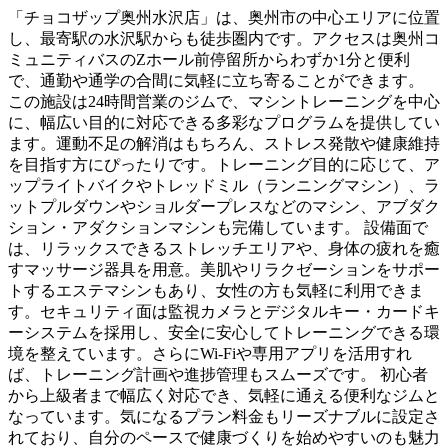
「チョコザップ奥州水沢店」は、奥州市の中心エリアに位置
し、最寄駅の水沢駅からも徒歩圏内です。アクセスは奥州コ
ミュニティバスのZホール前停留所からわずか1分と便利
で、通勤や通学の合間に気軽に立ち寄ることができます。
この施設は24時間営業のジムで、マシントレーニングを中心
に、幅広い目的に対応できる多彩なプログラムを提供してい
ます。運動不足の解消はもちろん、ストレス発散や健康維持
を目指す方にぴったりです。トレーニング目的に応じて、ア
ップライトバイクやトレッドミル（ランニングマシン）、ラ
ットプルダウンやショルダープレスなどのマシン、アブダク
ション・アダクションマシンも完備しています。 設備面で
は、リラックスできるストレッチエリアや、身体の疲れを癒
すマッサージ器具を用意。美肌やリラクゼーションをサポー
トするエステマシンもあり、女性の方も気軽に利用できま
す。セキュリティ面は監視カメラとデジタルキー・カードキ
ーシステムを採用し、安全に安心してトレーニングできる環
境を整えています。さらにWi-Fiや専用アプリを活用すれ
ば、トレーニング計画や進捗管理もスムーズです。 初心者
から上級者まで幅広く対応でき、気軽に通える便利なジムと
なっています。気になるプラン料金もリーズナブルに設定さ
れており、自分のペースで健康づくりを始めやすいのも魅力