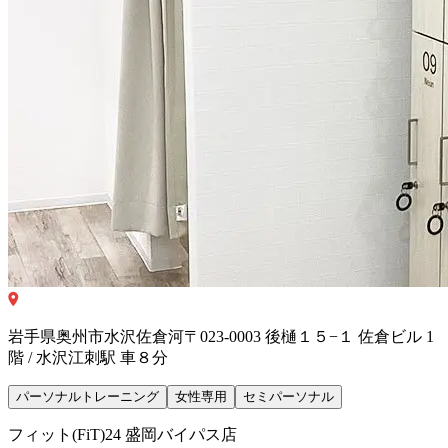
岩手県奥州市水沢佐倉河〒023-0003 後樋１５−１ 佐倉ビル 1
階 / 水沢江刺駅 車８分
パーソナルトレーニング
女性専用
セミパーソナル
フィット(FiT)24 盛岡バイパス店