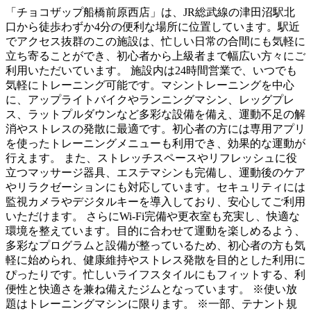
「チョコザップ船橋前原西店」は、JR総武線の津田沼駅北
口から徒歩わずか4分の便利な場所に位置しています。駅近
でアクセス抜群のこの施設は、忙しい日常の合間にも気軽に
立ち寄ることができ、初心者から上級者まで幅広い方々にご
利用いただいています。 施設内は24時間営業で、いつでも
気軽にトレーニング可能です。マシントレーニングを中心
に、アップライトバイクやランニングマシン、レッグプレ
ス、ラットプルダウンなど多彩な設備を備え、運動不足の解
消やストレスの発散に最適です。初心者の方には専用アプリ
を使ったトレーニングメニューも利用でき、効果的な運動が
行えます。 また、ストレッチスペースやリフレッシュに役
立つマッサージ器具、エステマシンも完備し、運動後のケア
やリラクゼーションにも対応しています。セキュリティには
監視カメラやデジタルキーを導入しており、安心してご利用
いただけます。 さらにWi-Fi完備や更衣室も充実し、快適な
環境を整えています。目的に合わせて運動を楽しめるよう、
多彩なプログラムと設備が整っているため、初心者の方も気
軽に始められ、健康維持やストレス発散を目的とした利用に
ぴったりです。忙しいライフスタイルにもフィットする、利
便性と快適さを兼ね備えたジムとなっています。 ※使い放
題はトレーニングマシンに限ります。 ※一部、テナント規