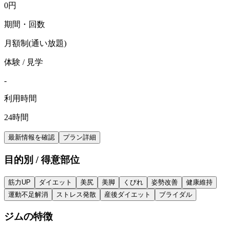
0
円
期間・回数
月額制(通い放題)
体験 / 見学
-
利用時間
24時間
最新情報を確認
プラン詳細
目的別 / 得意部位
筋力UP
ダイエット
美尻
美脚
くびれ
姿勢改善
健康維持
運動不足解消
ストレス発散
産後ダイエット
ブライダル
ジムの特徴