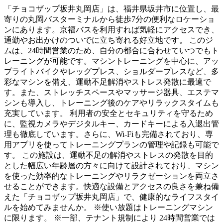
「チョコザップ坂井丸岡店」は、福井県坂井市に位置し、最
寄りの丸岡バスターミナルから徒歩7分の便利なロケーショ
ンにあります。京福バスを利用すれば気軽にアクセスでき、
通勤やお出かけのついでに立ち寄れる好立地です。 このジ
ムは、24時間営業のため、自分の都合に合わせていつでもト
レーニングが可能です。マシントレーニングを中心に、アッ
プライトバイクやレッグプレス、ショルダープレスなど、多
彩なマシンを備え、運動不足解消やストレス発散に最適で
す。また、ストレッチスペースやマッサージ器具、エステマ
シンも導入し、トレーニング後のケアやリラックスタイムも
充実しています。 利用者の安全とセキュリティを守るため
に、監視カメラやデジタルキー、カードキーによる入退出管
理も徹底しています。さらに、Wi-Fiも完備されており、専
用アプリを使ってトレーニングプランの管理や記録も可能で
す。 この施設は、運動不足の解消やストレスの発散を目的
とした幅広い年齢層の方々に向けて設計されており、マシン
を使った効率的なトレーニングやリラクゼーションを両立さ
せることができます。快適な設備とアクセスの良さを兼ね備
えた「チョコザップ坂井丸岡店」で、健康的なライフスタイ
ルを始めてみませんか。 ※使い放題はトレーニングマシン
に限ります。 ※一部、テナント規制により 24時間営業では