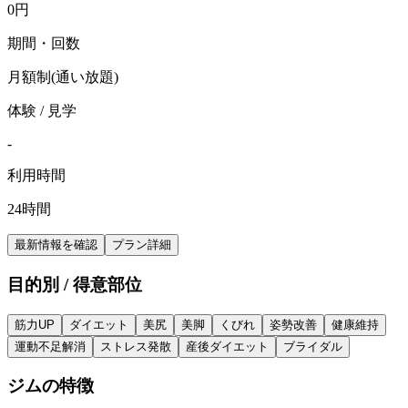
0
円
期間・回数
月額制(通い放題)
体験 / 見学
-
利用時間
24時間
最新情報を確認
プラン詳細
目的別 / 得意部位
筋力UP
ダイエット
美尻
美脚
くびれ
姿勢改善
健康維持
運動不足解消
ストレス発散
産後ダイエット
ブライダル
ジムの特徴