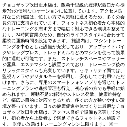
チョコザップ吹田垂水店は、阪急千里線の豊津駅西口から徒
歩7分の便利なロケーションに位置しています。アクセス良
好なこの施設は、忙しい方でも気軽に通えるため、多くの会
員の方に支持されています。フィットネス初心者から本格的
なトレーニングを志す方まで幅広く対応できる環境を整えて
おり、24時間営業のため、自分のライフスタイルに合わせて
柔軟に運動時間を設定できます。 施設内は、マシントレー
ニングを中心とした設備が充実しており、アップライトバイ
クやレッグプレス、トレッドミルなどのマシンを使って効果
的に運動が可能です。また、ストレッチスペースやマッサー
ジ器具、エステマシンも設置されており、トレーニング後の
リラックスタイムも充実しています。セキュリティ面では、
監視カメラやデジタルキーを採用し、安心してご利用いただ
けます。さらに、専用のスマートフォンアプリを通じてトレ
ーニングプランや進捗管理も行え、初心者の方でも手軽に始
められます。 運動不足の解消やストレス発散、健康維持な
ど、幅広い目的に対応できるため、多くの方が通いやすい環
境が整っています。日々の健康促進や体づくりに最適なチョ
コザップ吹田垂水店は、アクセス良好で設備も充実してお
り、初心者から上級者まで満足できるフィットネス施設で
す。 ※使い放題はトレーニングマシンに限ります。 ※一