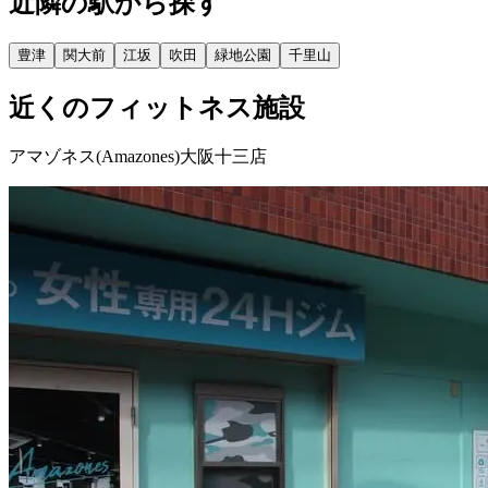
近隣の駅から探す
豊津
関大前
江坂
吹田
緑地公園
千里山
近くのフィットネス施設
アマゾネス(Amazones)大阪十三店