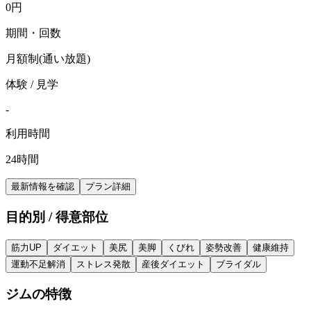
0
円
期間・回数
月額制(通い放題)
体験 / 見学
-
利用時間
24時間
最新情報を確認
プラン詳細
目的別 / 得意部位
筋力UP
ダイエット
美尻
美脚
くびれ
姿勢改善
健康維持
運動不足解消
ストレス発散
産後ダイエット
ブライダル
ジムの特徴