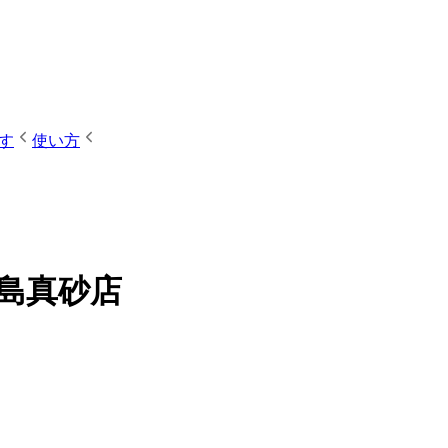
す
使い方
児島真砂店