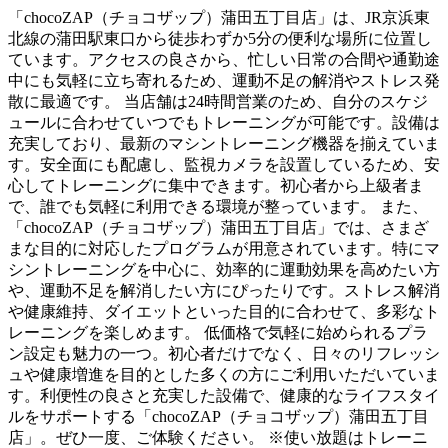
「chocoZAP（チョコザップ）蒲田五丁目店」は、JR京浜東
北線の蒲田駅東口から徒歩わずか5分の便利な場所に位置し
ています。アクセスの良さから、忙しい日常の合間や通勤途
中にも気軽に立ち寄れるため、運動不足の解消やストレス発
散に最適です。 当店舗は24時間営業のため、自分のスケジ
ュールに合わせていつでもトレーニングが可能です。設備は
充実しており、最新のマシントレーニング機器を揃えていま
す。安全面にも配慮し、監視カメラを設置しているため、安
心してトレーニングに集中できます。初心者から上級者ま
で、誰でも気軽に利用できる環境が整っています。 また、
「chocoZAP（チョコザップ）蒲田五丁目店」では、さまざ
まな目的に対応したプログラムが用意されています。特にマ
シントレーニングを中心に、効率的に運動効果を高めたい方
や、運動不足を解消したい方にぴったりです。ストレス解消
や健康維持、ダイエットといった目的に合わせて、多彩なト
レーニングを楽しめます。 低価格で気軽に始められるプラ
ン設定も魅力の一つ。初心者だけでなく、日々のリフレッシ
ュや健康増進を目的とした多くの方にご利用いただいていま
す。利便性の良さと充実した設備で、健康的なライフスタイ
ルをサポートする「chocoZAP（チョコザップ）蒲田五丁目
店」。ぜひ一度、ご体験ください。 ※使い放題はトレーニ