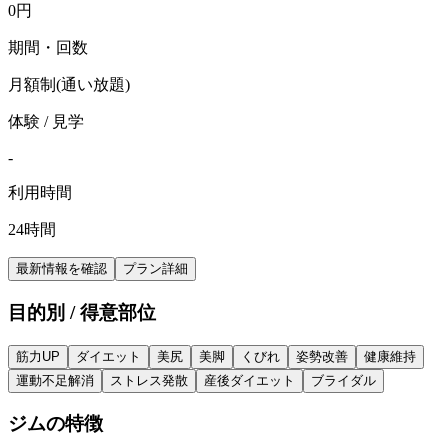
0
円
期間・回数
月額制(通い放題)
体験 / 見学
-
利用時間
24時間
最新情報を確認
プラン詳細
目的別 / 得意部位
筋力UP
ダイエット
美尻
美脚
くびれ
姿勢改善
健康維持
運動不足解消
ストレス発散
産後ダイエット
ブライダル
ジムの特徴