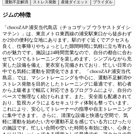
運動不足解消
ストレス発散
産後ダイエット
ブライダル
ジムの特徴
「chocoZAP 浦安当代島店（チョコザップ ウラヤストダイシ
マテン）」は、東京メトロ東西線の浦安駅東口から徒歩わず
か2分の便利な立地にあります。駅のすぐ近くでアクセスも
良く、仕事帰りやちょっとした隙間時間に気軽に立ち寄れる
のが魅力です。施設は24時間営業なので、自分の都合に合わ
せていつでもトレーニングを楽しめます。シンプルながら充
実した設備を備え、更衣室も完備されており、忙しい日常の
中でも気軽に運動を習慣化できます。 「chocoZAP 浦安当代
島店」では、マシントレーニングを中心に、運動不足解消や
ストレス発散を目的としたトレーニングに最適です。初心者
から上級者まで幅広く対応できるプログラムにより、自分の
ペースで無理なく続けられます。また、安全面も配慮されて
おり、監視カメラによるセキュリティ体制も整っています。
これにより、安心してトレーナーの指導や自主トレーニング
に集中できます。 さらに、清潔な設備と快適な空間で、気
軽に運動を始めたい方や運動不足を感じている方にぴったり
の施設です。忙しい合間や空いた時間を有効に使い、心身と