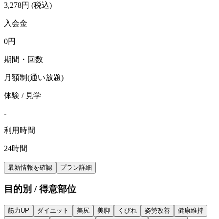
3,278
円
(税込)
入会金
0
円
期間・回数
月額制(通い放題)
体験 / 見学
-
利用時間
24時間
最新情報を確認
プラン詳細
目的別 / 得意部位
筋力UP
ダイエット
美尻
美脚
くびれ
姿勢改善
健康維持