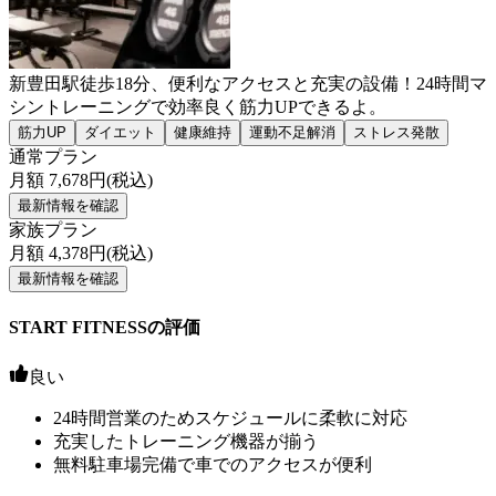
新豊田駅徒歩18分、便利なアクセスと充実の設備！24時間マ
シントレーニングで効率良く筋力UPできるよ。
筋力UP
ダイエット
健康維持
運動不足解消
ストレス発散
通常プラン
月額
7,678
円(税込)
最新情報を確認
家族プラン
月額
4,378
円(税込)
最新情報を確認
START FITNESSの評価
良い
24時間営業のためスケジュールに柔軟に対応
充実したトレーニング機器が揃う
無料駐車場完備で車でのアクセスが便利