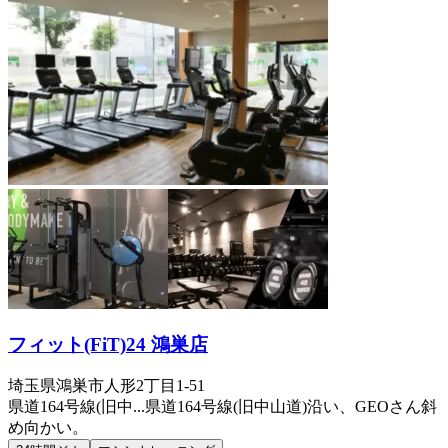
フィット(FiT)24 鴻巣店
埼玉県鴻巣市人形2丁目1-51
県道164号線(旧中...
県道164号線(旧中山道)沿い、GEOさん斜
め向かい。