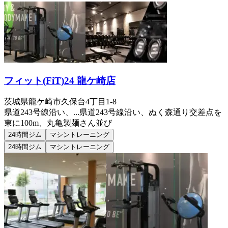
フィット(FiT)24 龍ケ崎店
茨城県龍ケ崎市久保台4丁目1-8
県道243号線沿い、...
県道243号線沿い、ぬく森通り交差点を
東に100m、丸亀製麺さん並び
24時間ジム
マシントレーニング
24時間ジム
マシントレーニング