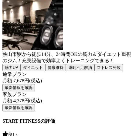
狭山市駅から徒歩14分、24時間OKの筋力＆ダイエット重視
のジム！充実設備で効率よくトレーニングできる！
筋力UP
ダイエット
健康維持
運動不足解消
ストレス発散
通常プラン
月額
7,678
円(税込)
最新情報を確認
家族プラン
月額
4,378
円(税込)
最新情報を確認
START FITNESSの評価
良い